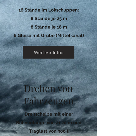
16 Stände im Lokschuppen:
8 Stände je 25 m
8 Stände je 18 m
6 Gleise mit Grube (Mittelkanal)
Weitere Infos
Drehen von
Fahrzeugen
Drehscheibe mit einer
Bühnenlänge von 21,20 m und
Traglast von 300 t