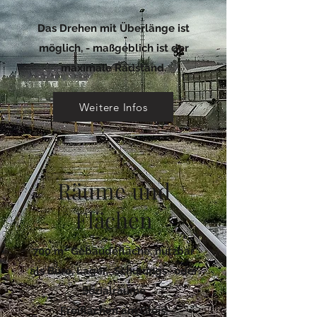
Das Drehen mit Überlänge ist
möglich, - maßgeblich ist der
maximale Radstand.
Weitere Infos
Räume und
Flächen
700 m² Gebäudefläche, nutzbar
als Büro, Lager, Schulungs- oder
Sozialräume
Freiflächen am Gleis,