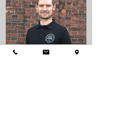
Vorstand und stellv. EBL
Dr.-Ing. Fabian Wirth
Mehr als 14 Jahre Erfahrung im Eisenbahn-
system, als Ingenieur, Führungskraft und
Triebfahrzeugführer; fundierte Expertise im
Schienengüterverkehr und mit Management-
systemen einschließlich des Aufbaus von
Sicherheitsmanagementsystemen.